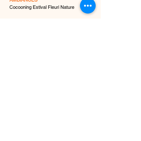
Cocooning Estival Fleuri Nature
NOTES OLFACTIVES
Floral Vert
DÉTAILS DE L'ARTICLE
cire végétale de soja européenne
CONDITIONS DE LIVRAISON
Colissimo en vigueur, UPS
thecandlesofjade@gmail.com