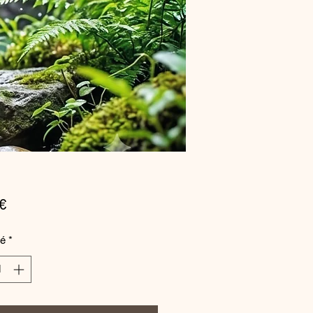
Prix
€
té
*