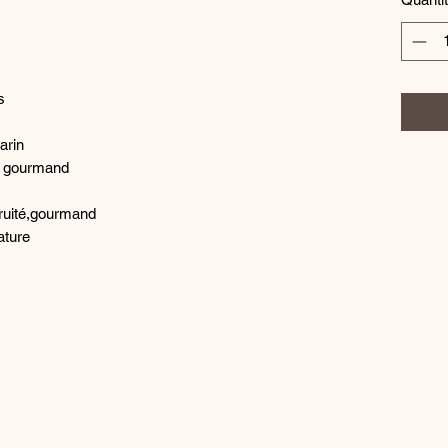
s
arin
 gourmand
fruité,gourmand
ature