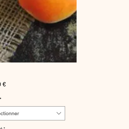
Prix
0 €
*
ctionner
té
*